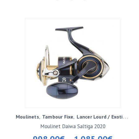
Moulinets
Tambour Fixe
Lancer Lourd / Exotique
Moulinet Daiwa Saltiga 2020
998,00
€
–
1.085,00
€