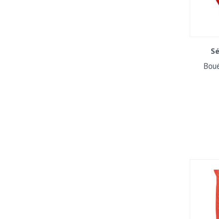
Sé
Boué