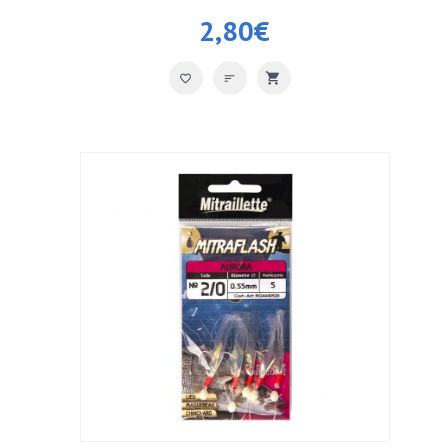
2,80
€