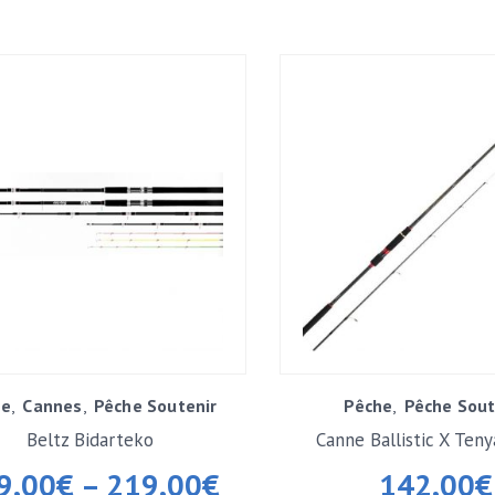
he
Cannes
Pêche Soutenir
Pêche
Pêche Sout
Beltz Bidarteko
Canne Ballistic X Ten
9,00
€
–
219,00
€
142,00
€