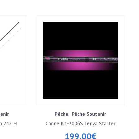
enir
Pêche
Pêche Soutenir
ya 242 H
Canne K1-3006S Tenya Starter
199,00
€