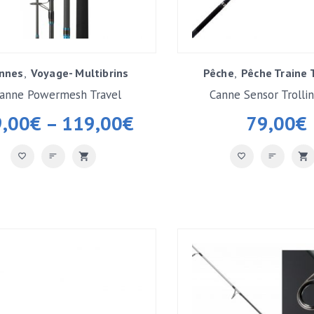
nnes
Voyage- Multibrins
Pêche
Pêche Traine T
anne Powermesh Travel
Canne Sensor Trolli
9,00
€
–
119,00
€
79,00
€