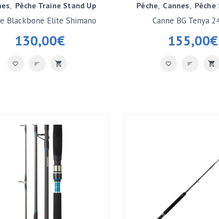
nes
Pêche Traine Stand Up
Pêche
Cannes
Pêche 
e Blackbone Elite Shimano
Canne BG Tenya 2
BB37G Roller Tip
130,00
€
155,00
€