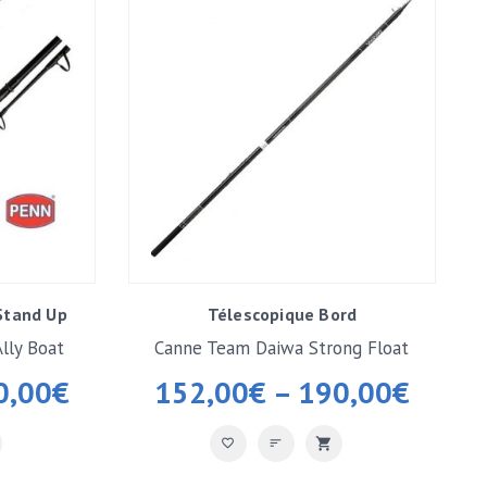
Stand Up
Télescopique Bord
lly Boat
Canne Team Daiwa Strong Float
0,00
€
152,00
€
–
190,00
€