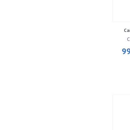
Ca
C
9