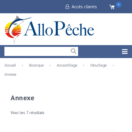
0
Accès clients
Accueil
›
Boutique
›
Accastillage
›
Mouillage
›
Annexe
Annexe
Voici les 7 résultats