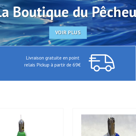
La Boutique du Pêcheu
La Boutique du Pêcheu
VOIR PLUS
VOIR PLUS
Livraison gratuite en point
relais Pickup à partir de 69€