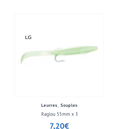
Leurres
Souples
Raglou 55mm x 3
7,20
€