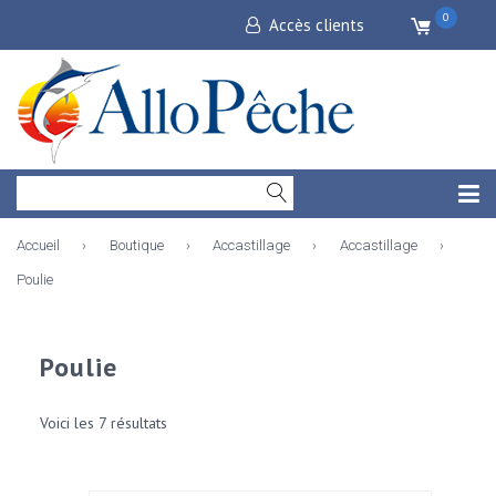
0
Accès clients
Accueil
›
Boutique
›
Accastillage
›
Accastillage
›
Poulie
Poulie
Voici les 7 résultats