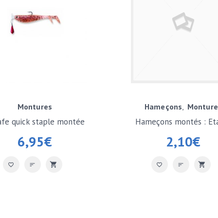
Montures
Hameçons
Monture
afe quick staple montée
Hameçons montés : E
renversé
6,95
€
2,10
€