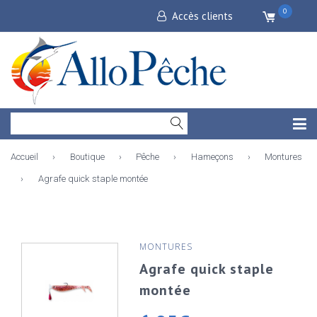
0
Accès clients
Accueil
›
Boutique
›
Pêche
›
Hameçons
›
Montures
›
Agrafe quick staple montée
MONTURES
Agrafe quick staple
montée