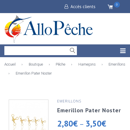
0
Accès clients
Accueil
›
Boutique
›
Pêche
›
Hameçons
›
Emerillons
›
Emerillon Pater Noster
EMERILLONS
Emerillon Pater Noster
2,80
€
3,50
€
–