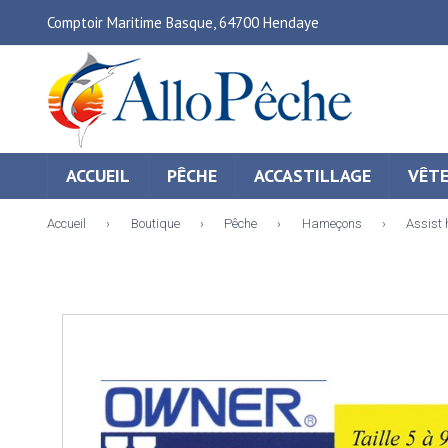
Comptoir Maritime Basque, 64700 Hendaye
ACCUEIL
PÊCHE
ACCASTILLAGE
VÊT
Accueil
›
Boutique
›
Pêche
›
Hameçons
›
Assist 