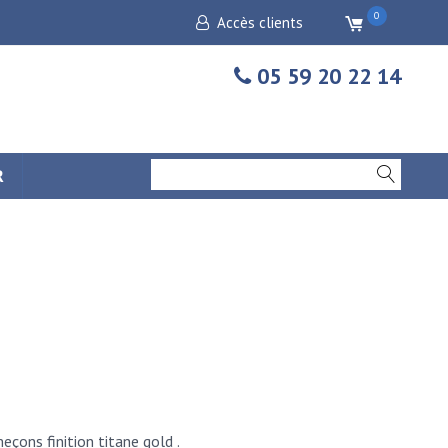
0
Accès clients
05 59 20 22 14
R
eçons finition titane gold .