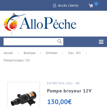
0
Accès clients
Accueil
›
Boutique
›
Entretien
›
Eau - WC
›
Pompe broyeur 12V
ENTRETIEN
,
EAU - WC
Pompe broyeur 12V
130,00
€