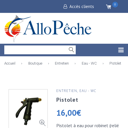
0
Accès clients
Accueil
›
Boutique
›
Entretien
›
Eau - WC
›
Pistolet
ENTRETIEN
,
EAU - WC
Pistolet
16,00
€
Pistolet à eau pour robinet (relié