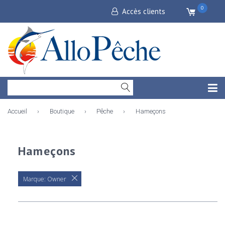
0
Accès clients
Accueil
›
Boutique
›
Pêche
›
Hameçons
Hameçons
Marque:
Owner